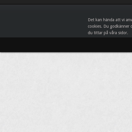
Det kan hända att vi an
cookies. Du godkänner d
du tittar på våra sidor.