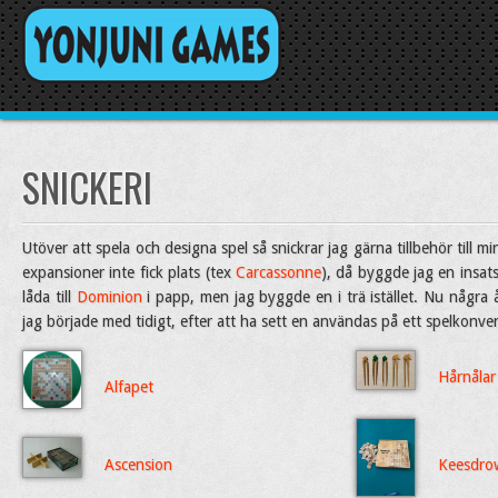
SNICKERI
Utöver att spela och designa spel så snickrar jag gärna tillbehör till m
expansioner inte fick plats (tex
Carcassonne
), då byggde jag en insat
låda till
Dominion
i papp, men jag byggde en i trä istället. Nu några 
jag började med tidigt, efter att ha sett en användas på ett spelkonve
Hårnålar
Alfapet
Ascension
Keesdro